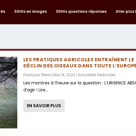
tés
SDHIs en images
SDHIs questions réponses
Aller plus 
LES PRATIQUES AGRICOLES ENTRAÎNENT LE
DÉCLIN DES OISEAUX DANS TOUTE L’EUROP
Posté par
Pierre
|
Mai 16, 2023
|
Actualités Pesticides
Les montres à l’heure sur la question : L’URGENCE AB
d’agir ! Lire...
EN SAVOIR PLUS