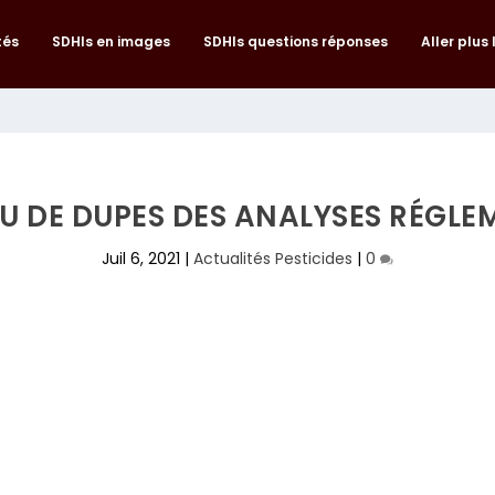
tés
SDHIs en images
SDHIs questions réponses
Aller plus 
EU DE DUPES DES ANALYSES RÉGL
Juil 6, 2021
|
Actualités Pesticides
|
0