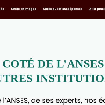
tés
SDHIs en images
SDHIs questions réponses
Aller plus 
 COTÉ DE L’ANSES
UTRES INSTITUTIO
e l’ANSES, de ses experts, nos 