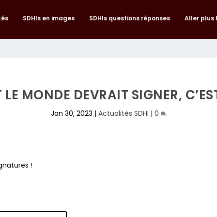
tés
SDHIs en images
SDHIs questions réponses
Aller plus 
 LE MONDE DEVRAIT SIGNER, C’ES
Jan 30, 2023
|
Actualités SDHI
|
0
ignatures !