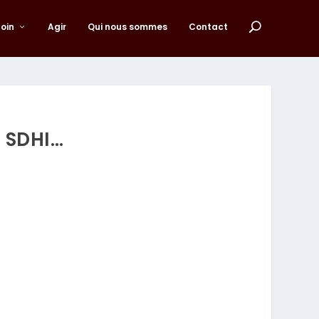
loin
Agir
Qui nous sommes
Contact
S SDHI…