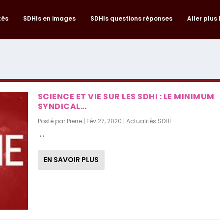
tés
SDHIs en images
SDHIs questions réponses
Aller plus 
SCIENCE ET VIE SUR LES SDHI : LE MINIMUM
SYNDICAL…
Posté par
Pierre
|
Fév 27, 2020
|
Actualités SDHI
...
EN SAVOIR PLUS