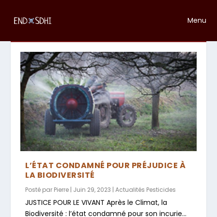
Menu
MOIS :
JUIN 2023
L’ÉTAT CONDAMNÉ POUR PRÉJUDICE À
LA BIODIVERSITÉ
Posté par
Pierre
|
Juin 29, 2023
|
Actualités Pesticides
JUSTICE POUR LE VIVANT Après le Climat, la
Biodiversité : l’état condamné pour son incurie...